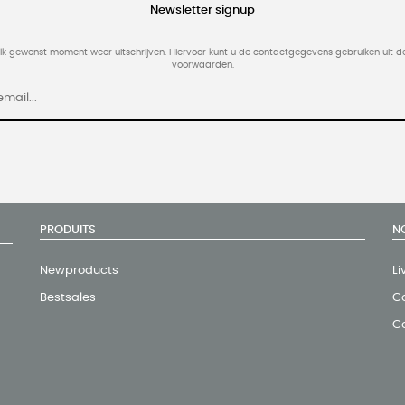
Newsletter signup
elk gewenst moment weer uitschrijven. Hiervoor kunt u de contactgegevens gebruiken uit 
voorwaarden.
PRODUITS
N
Newproducts
Li
Bestsales
Co
C