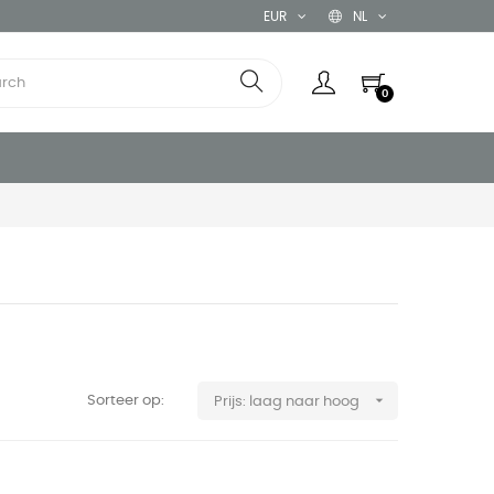
EUR
NL
0

Sorteer op:
Prijs: laag naar hoog