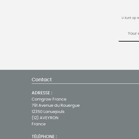
U kunt op 
Contact
ADRESSE :
Comgrow France
791 Avenue du Rouergue
12350 Lanuejouls
(12) AVEYRON
France
TÉLÉPHONE :