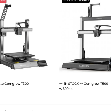
ING!
NIET OP VOORRAAD
nte Comgrow T300
-- EN STOCK -- Comgrow T500
Prijs
€ 699,00