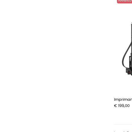
AANBIED
Imprima
Prijs
€ 199,00