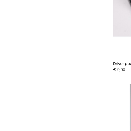
Driver pou
Prijs
€ 9,90