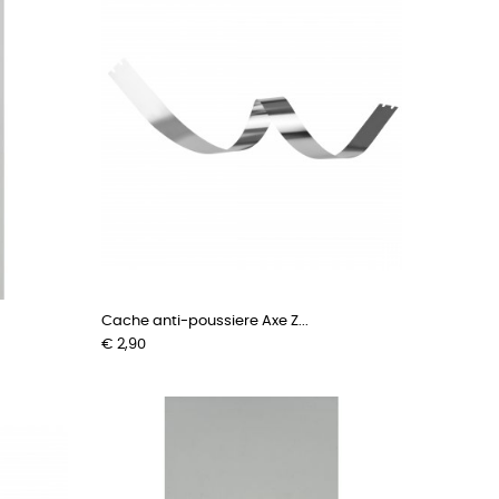
Cache anti-poussiere Axe Z...
Prijs
€ 2,90