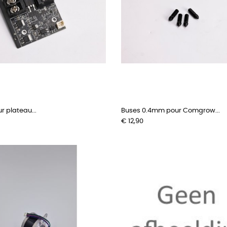
r plateau...
Buses 0.4mm pour Comgrow...
Prijs
€ 12,90