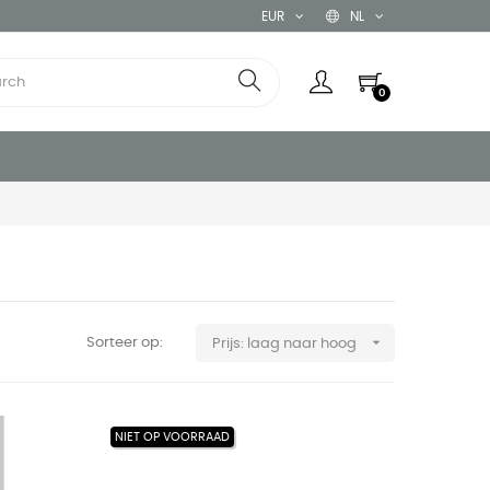
EUR
NL
0

Sorteer op:
Prijs: laag naar hoog
NIET OP VOORRAAD