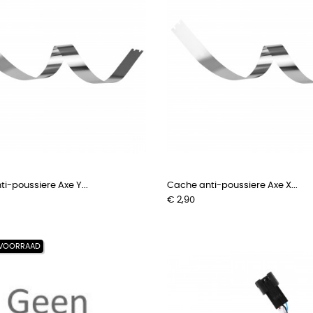
i-poussiere Axe Y...
Cache anti-poussiere Axe X...
Prijs
€ 2,90
 VOORRAAD