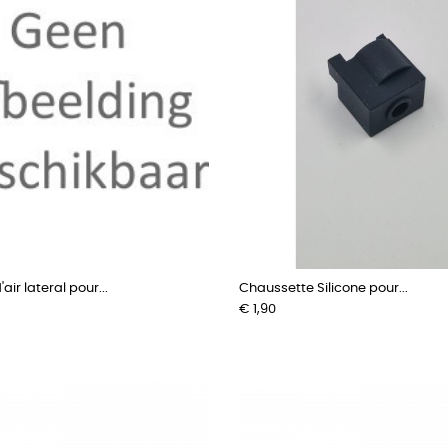
air lateral pour...
Chaussette Silicone pour...
Prijs
€ 1,90