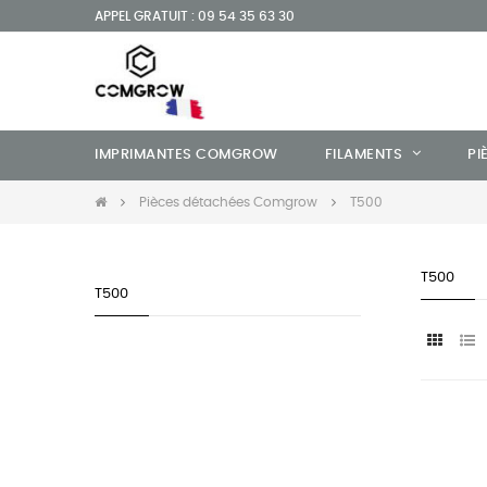
APPEL GRATUIT : 09 54 35 63 30
IMPRIMANTES COMGROW
FILAMENTS
PI
Pièces détachées Comgrow
T500
T500
T500