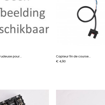
rudeuse pour...
Capteur fin de course...
Prijs
€ 4,90