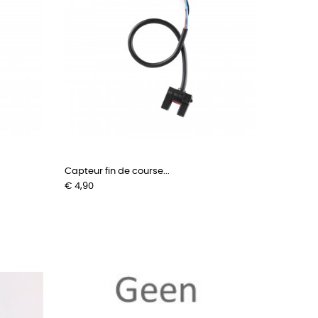
Capteur fin de course...
Prijs
€ 4,90