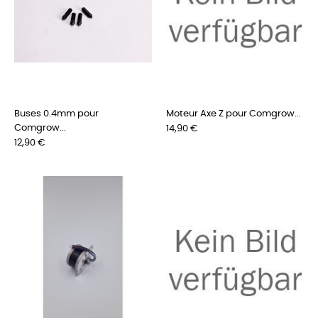
Buses 0.4mm pour
Moteur Axe Z pour Comgrow...
Comgrow...
Preis
14,90 €
Preis
12,90 €