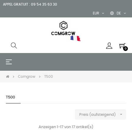
APPEL GRATUIT : 09 54 35 63 30
EUR
DE
0
Umschalten
☰
der
Navigation
Comgrow
T500
T500

Preis (aufsteigend)
Anzeigen 1-17 von 17 artikel(s)