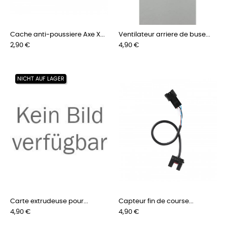
Cache anti-poussiere Axe X...
Ventilateur arriere de buse...
Preis
Preis
2,90 €
4,90 €
NICHT AUF LAGER
Carte extrudeuse pour...
Capteur fin de course...
Preis
Preis
4,90 €
4,90 €