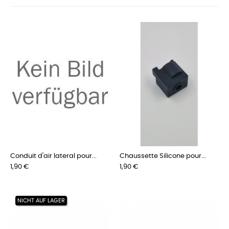
Conduit d'air lateral pour...
Chaussette Silicone pour...
Preis
Preis
1,90 €
1,90 €
NICHT AUF LAGER