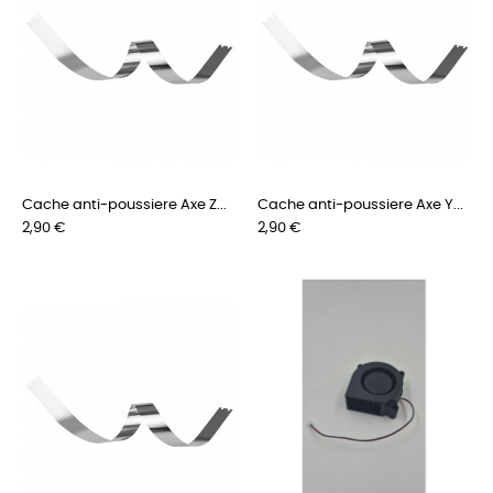
Cache anti-poussiere Axe Z...
Cache anti-poussiere Axe Y...
Preis
Preis
2,90 €
2,90 €