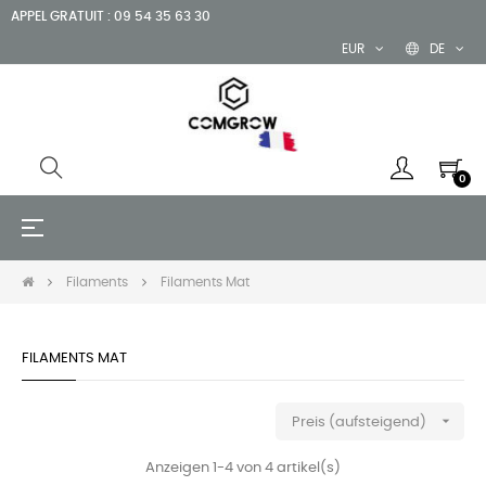
APPEL GRATUIT : 09 54 35 63 30
EUR
DE
0
Umschalten
☰
der
Navigation
Filaments
Filaments Mat
FILAMENTS MAT

Preis (aufsteigend)
Anzeigen 1-4 von 4 artikel(s)