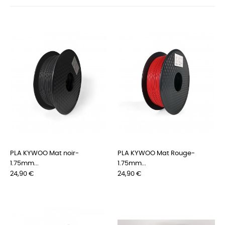
PLA KYWOO Mat noir-
PLA KYWOO Mat Rouge-
1.75mm...
1.75mm...
Preis
Preis
24,90 €
24,90 €