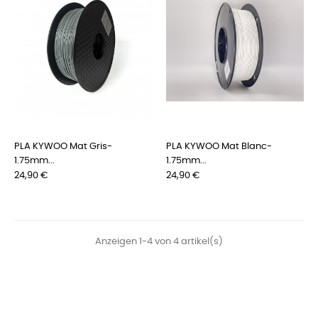
PLA KYWOO Mat Gris-
PLA KYWOO Mat Blanc-
1.75mm...
1.75mm...
Preis
Preis
24,90 €
24,90 €
Anzeigen 1-4 von 4 artikel(s)