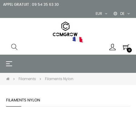
APPEL GRATUIT : 09 54 35 63 30
EUR
DE
0
Umschalten
☰
der
Navigation
Filaments
Filaments Nylon
FILAMENTS NYLON