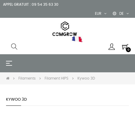
APPEL GRATUIT : 09 54 35 63 30
EUR
DE
0
Umschalten
☰
der
Navigation
Filaments
Filament HIPS
Kywoo 3D
KYWOO 3D