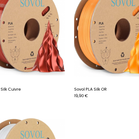
Silk Cuivre
Sovol PLA Silk OR
Preis
19,90 €