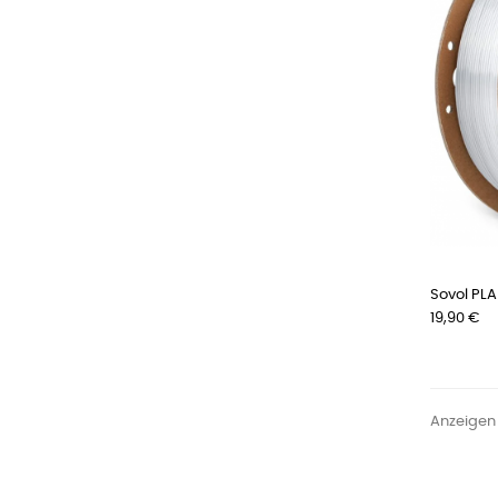
Sovol PLA
Preis
19,90 €
Anzeigen 