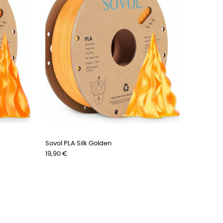
Sovol PLA Silk Golden
Preis
19,90 €