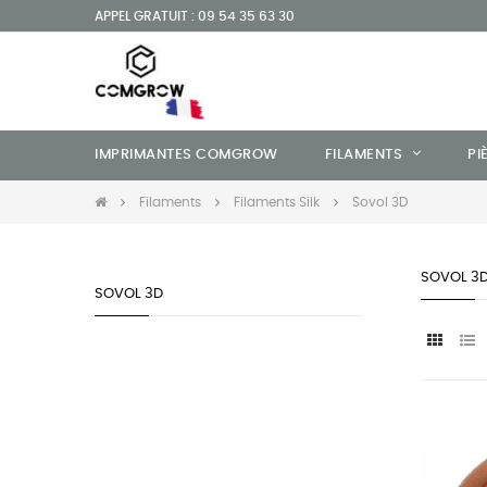
APPEL GRATUIT : 09 54 35 63 30
IMPRIMANTES COMGROW
FILAMENTS
PI
Filaments
Filaments Silk
Sovol 3D
SOVOL 3
SOVOL 3D