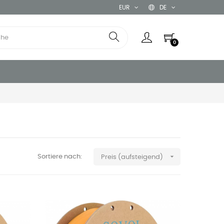
EUR
DE
0

Sortiere nach:
Preis (aufsteigend)