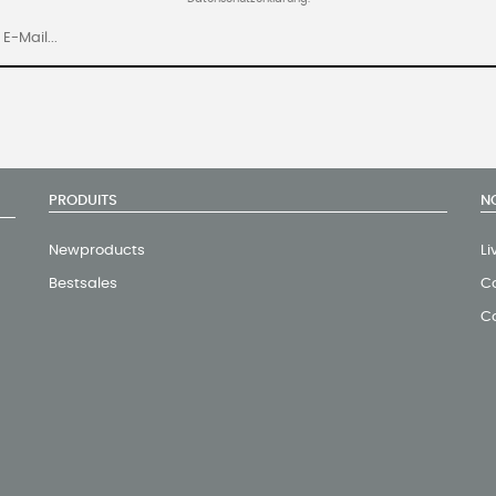
PRODUITS
N
Newproducts
Li
Bestsales
Co
C