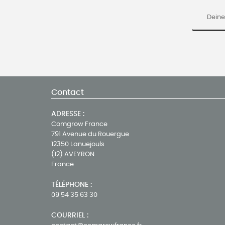
Contact
ADRESSE :
Comgrow France
791 Avenue du Rouergue
12350 Lanuejouls
(12) AVEYRON
France
TÉLÉPHONE :
09 54 35 63 30
COURRIEL :