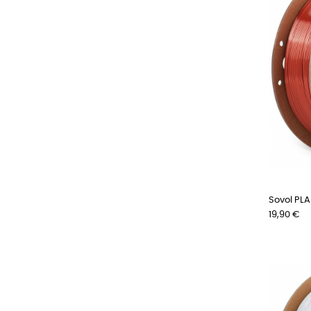
Sovol PLA 
Preis
19,90 €