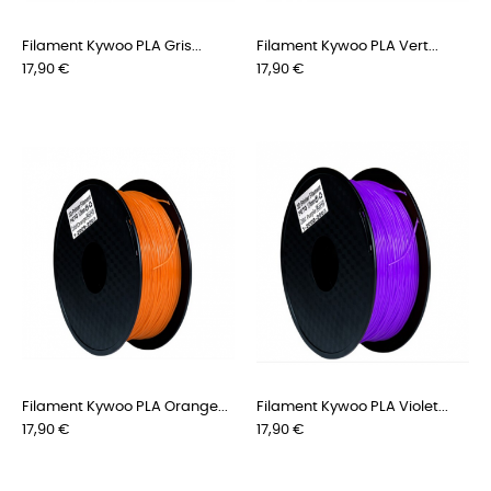
Filament Kywoo PLA Gris...
Filament Kywoo PLA Vert...
Preis
Preis
17,90 €
17,90 €
Filament Kywoo PLA Orange...
Filament Kywoo PLA Violet...
Preis
Preis
17,90 €
17,90 €