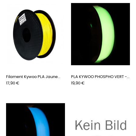
Filament Kywoo PLA Jaune...
PLA KYWOO PHOSPHO VERT -...
Preis
Preis
17,90 €
19,90 €