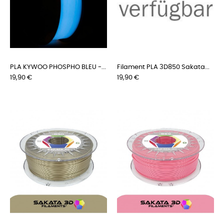
PLA KYWOO PHOSPHO BLEU -...
Filament PLA 3D850 Sakata...
Preis
Preis
19,90 €
19,90 €