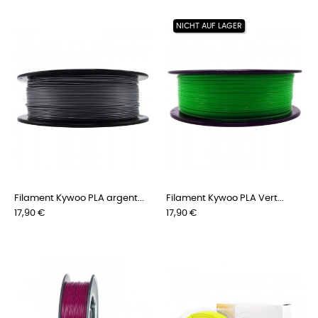
NICHT AUF LAGER
Filament Kywoo PLA argent...
Filament Kywoo PLA Vert...
Preis
Preis
17,90 €
17,90 €