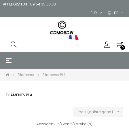
APPEL GRATUIT : 09 54 35 63 30
EUR
DE
0
Umschalten
☰
der
Navigation
Filaments
Filaments PLA
FILAMENTS PLA

Preis (aufsteigend)
Anzeigen 1-53 von 53 artikel(s)