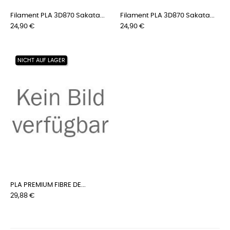
Filament PLA 3D870 Sakata...
Filament PLA 3D870 Sakata...
Preis
Preis
24,90 €
24,90 €
NICHT AUF LAGER
PLA PREMIUM FIBRE DE...
Preis
29,88 €