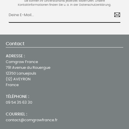
Sie können Ihr Einverständnis jederzeit widerrufen. Unsere
Kontaktinformationen finden Sie u. a. in der Datenschutzerklärung.
Contact
ADRESSE :
Comgrow France
791 Avenue du Rouergue
12350 Lanuejouls
(12) AVEYRON
France
TÉLÉPHONE :
09 54 35 63 30
COURRIEL :
contact@comgrowfrance.fr