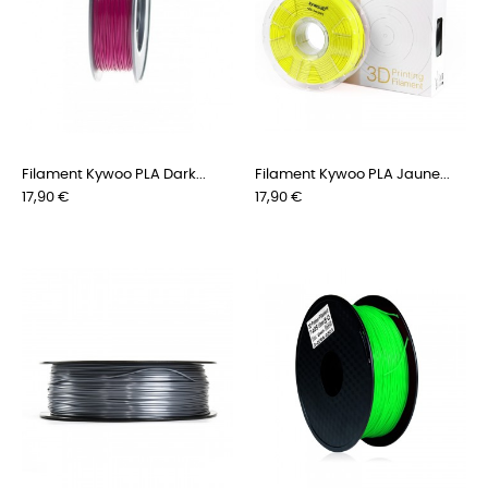
Filament Kywoo PLA Dark...
Filament Kywoo PLA Jaune...
Preis
Preis
17,90 €
17,90 €