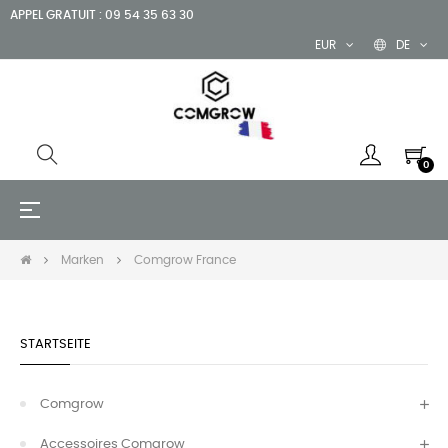
APPEL GRATUIT : 09 54 35 63 30
EUR
DE
0
Umschalten
☰
der
Navigation
Marken
Comgrow France
STARTSEITE
Comgrow
Accessoires Comgrow