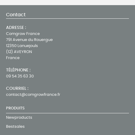
Contact
ADRESSE :
Comgrow France
791 Avenue du Rouergue
12350 Lanuejouls
(12) AVEYRON
France
TÉLÉPHONE :
09 54 35 63 30
COURRIEL :
contact@comgrowfrance.fr
PRODUITS
Newproducts
Bestsales