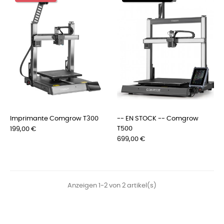
Imprimante Comgrow T300
-- EN STOCK -- Comgrow
Preis
T500
199,00 €
Preis
699,00 €
Anzeigen 1-2 von 2 artikel(s)