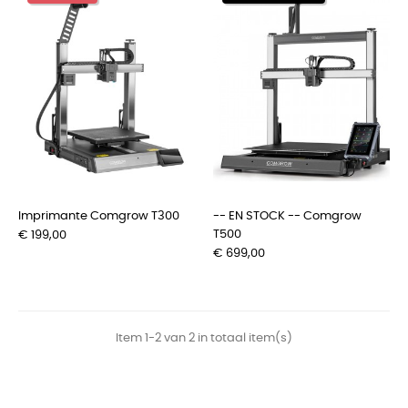
Imprimante Comgrow T300
-- EN STOCK -- Comgrow
Prijs
T500
€ 199,00
Prijs
€ 699,00
Item 1-2 van 2 in totaal item(s)