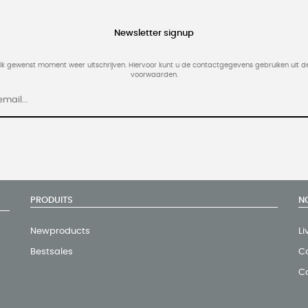
Newsletter signup
elk gewenst moment weer uitschrijven. Hiervoor kunt u de contactgegevens gebruiken uit 
voorwaarden.
PRODUITS
N
Newproducts
Li
Bestsales
Co
C