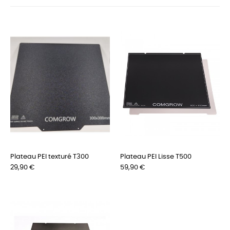
Plateau PEI texturé T300
Plateau PEI Lisse T500
Preis
Preis
29,90 €
59,90 €