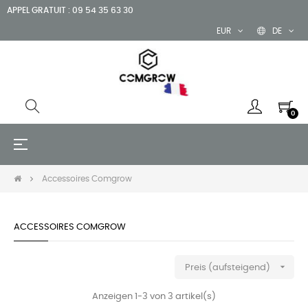
APPEL GRATUIT : 09 54 35 63 30
EUR
DE
0
Umschalten
☰
der
Navigation
Accessoires Comgrow
ACCESSOIRES COMGROW

Preis (aufsteigend)
Anzeigen 1-3 von 3 artikel(s)