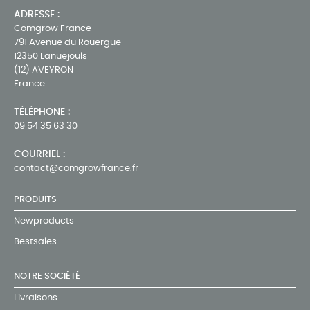
ADRESSE :
Comgrow France
791 Avenue du Rouergue
12350 Lanuejouls
(12) AVEYRON
France
TÉLÉPHONE :
09 54 35 63 30
COURRIEL :
contact@comgrowfrance.fr
PRODUITS
Newproducts
Bestsales
NOTRE SOCIÉTÉ
Livraisons