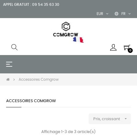
APPEL GRATUIT : 09 54 35 63 30
EUR
FR
0
Basculer
☰
la
navigation
Accessoires Comgrow
ACCESSOIRES COMGROW

Prix, croissant
Affichage 1-3 de 3 article(s)