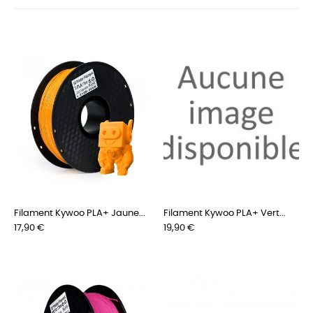
Filament Kywoo PLA+ Jaune...
Filament Kywoo PLA+ Vert...
Prix
Prix
17,90 €
19,90 €