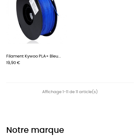
Filament Kywoo PLA+ Bleu...
Prix
19,90 €
Affichage 1-11 de 11 article(s)
Notre marque