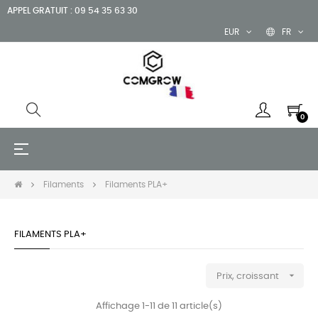
APPEL GRATUIT : 09 54 35 63 30
EUR
FR
0
Basculer
☰
la
navigation
Filaments
Filaments PLA+
FILAMENTS PLA+

Prix, croissant
Affichage 1-11 de 11 article(s)