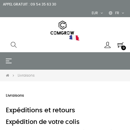
APPEL GRATUIT : 09 54 35 63 30
EUR
FR
0
Basculer
☰
la
navigation
Livraisons
Livraisons
Expéditions et retours
Expédition de votre colis