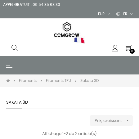
APPEL GRATUIT : 09 54 35 63 30
EUR
FR
0
Basculer
☰
la
navigation
Filaments
Filaments TPU
Sakata 3D
SAKATA 3D

Prix, croissant
Affichage 1-2 de 2 article(s)