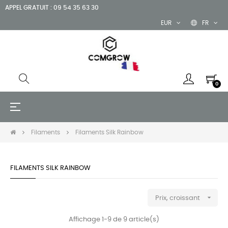
APPEL GRATUIT : 09 54 35 63 30
EUR
FR
0
Basculer
☰
la
navigation
Filaments
Filaments Silk Rainbow
FILAMENTS SILK RAINBOW

Prix, croissant
Affichage 1-9 de 9 article(s)