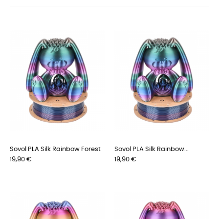
Sovol PLA Silk Rainbow Forest
Sovol PLA Silk Rainbow...
Prix
Prix
19,90 €
19,90 €