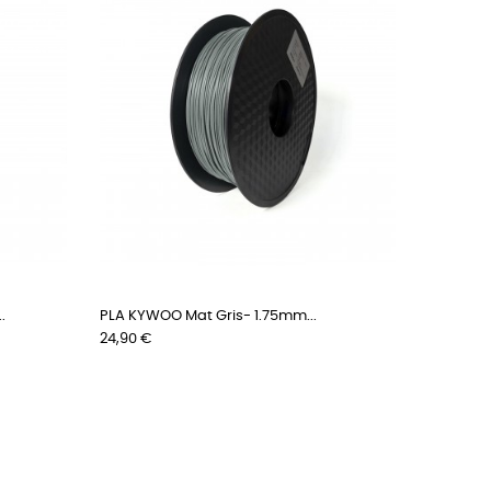
.
PLA KYWOO Mat Gris- 1.75mm...
Prix
24,90 €