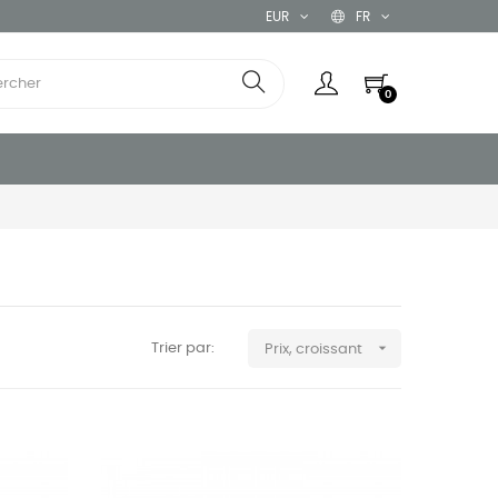
EUR
FR
0

Trier par:
Prix, croissant