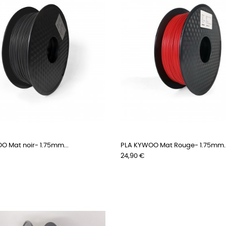
O Mat noir- 1.75mm...
PLA KYWOO Mat Rouge- 1.75mm..
Prix
24,90 €