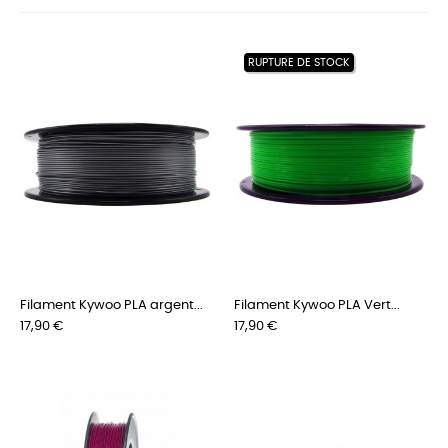
RUPTURE DE STOCK
Filament Kywoo PLA argent...
Filament Kywoo PLA Vert...
Prix
Prix
17,90 €
17,90 €