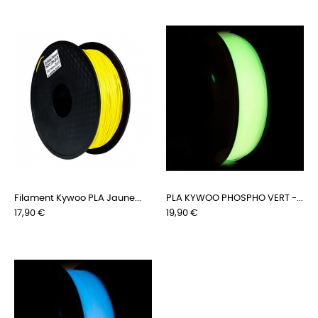
Filament Kywoo PLA Jaune...
PLA KYWOO PHOSPHO VERT -...
Prix
Prix
17,90 €
19,90 €