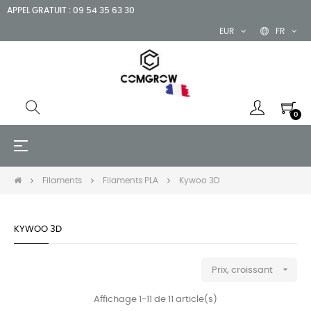
APPEL GRATUIT : 09 54 35 63 30
EUR
FR
0
Basculer
☰
la
navigation
Filaments
Filaments PLA
Kywoo 3D
KYWOO 3D

Prix, croissant
Affichage 1-11 de 11 article(s)