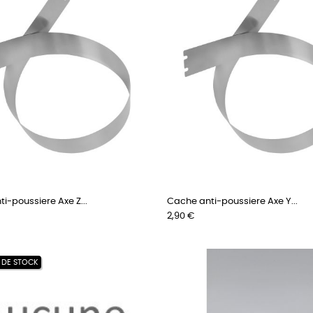
i-poussiere Axe Z...
Cache anti-poussiere Axe Y...
Prix
2,90 €
 DE STOCK