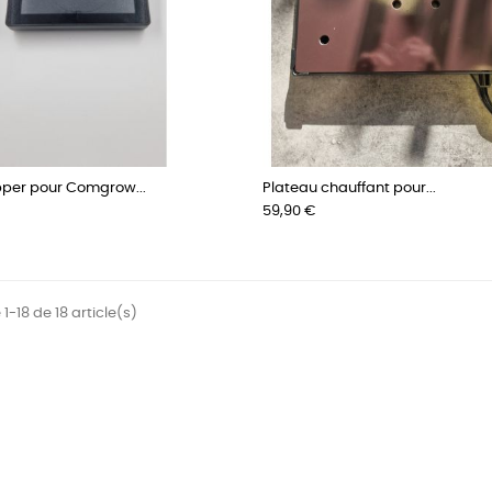
pper pour Comgrow...
Plateau chauffant pour...
Prix
59,90 €
1-18 de 18 article(s)