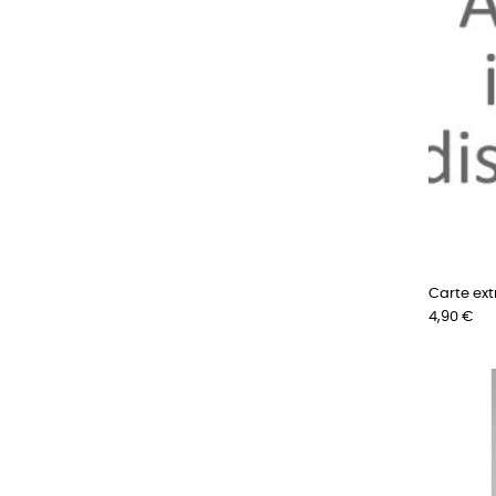
Carte ext
Prix
4,90 €