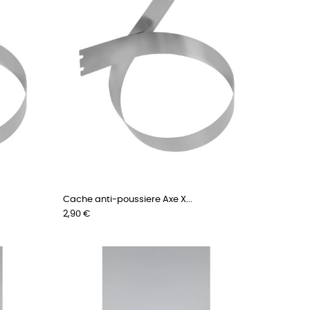
Cache anti-poussiere Axe X...
Prix
2,90 €