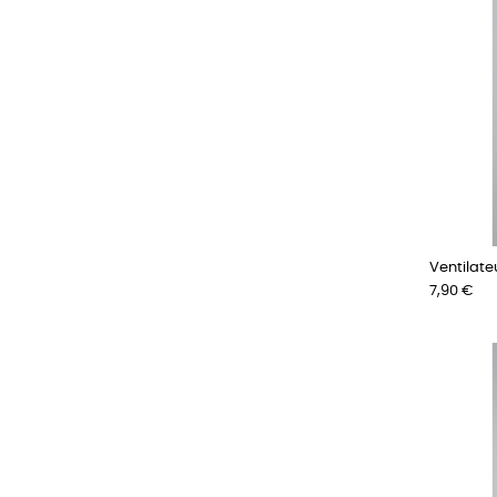
Ventilateu
Prix
7,90 €