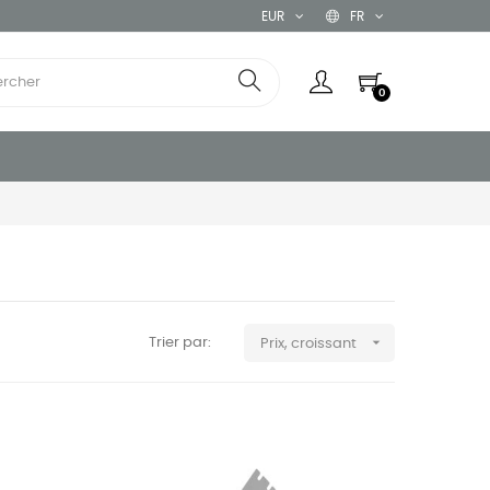
EUR
FR
0

Trier par:
Prix, croissant