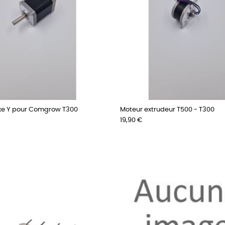
xe Y pour Comgrow T300
Moteur extrudeur T500 - T300
Prix
19,90 €