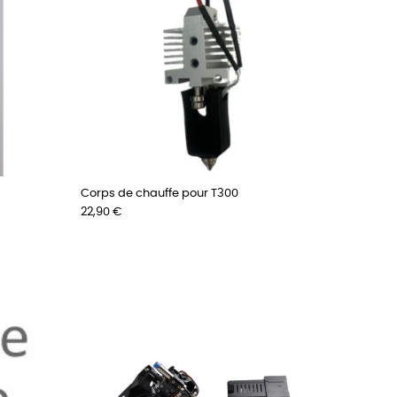
Corps de chauffe pour T300
Prix
22,90 €