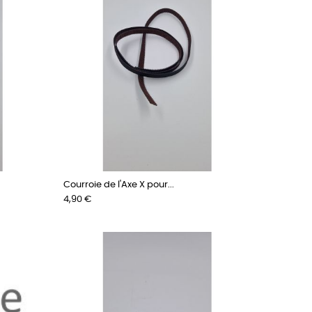
Courroie de l'Axe X pour...
Prix
4,90 €