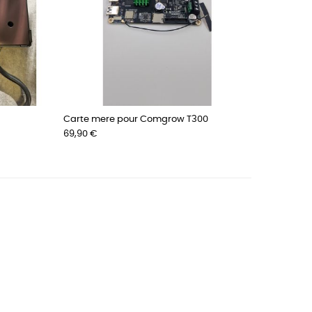
Carte mere pour Comgrow T300
Prix
69,90 €