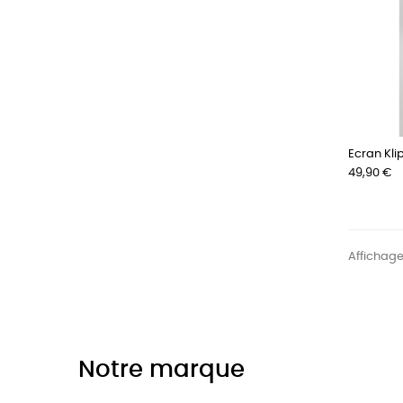
Ecran Kli
Prix
49,90 €
Affichage 
Notre marque