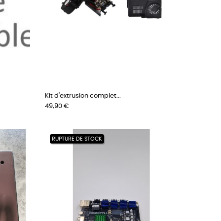
Kit d'extrusion complet...
Prix
49,90 €
RUPTURE DE STOCK