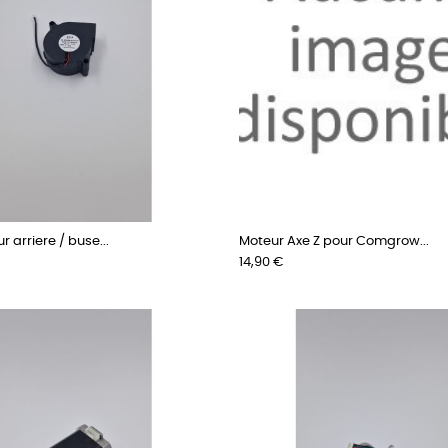
r arriere / buse...
Moteur Axe Z pour Comgrow...
Prix
14,90 €