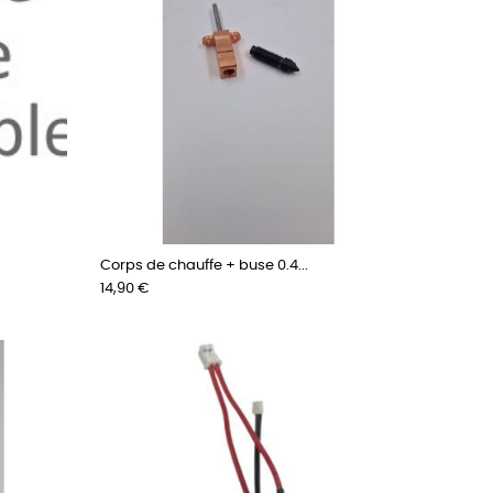
Corps de chauffe + buse 0.4...
Prix
14,90 €