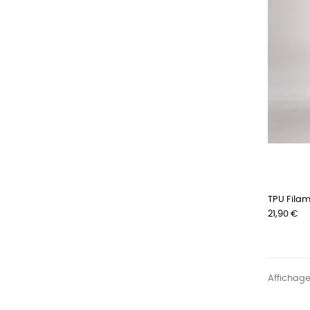
TPU Filam
Prix
21,90 €
Affichage 