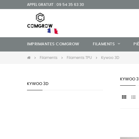
APPEL GRATUIT : 09 54 35 63 30
IMPRIMANTES COMGROW
FILAMENTS
PI
Filaments
Filaments TPU
Kywoo 3D
KYWOO 3
KYWOO 3D