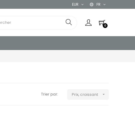
EUR
FR
0

Trier par:
Prix, croissant