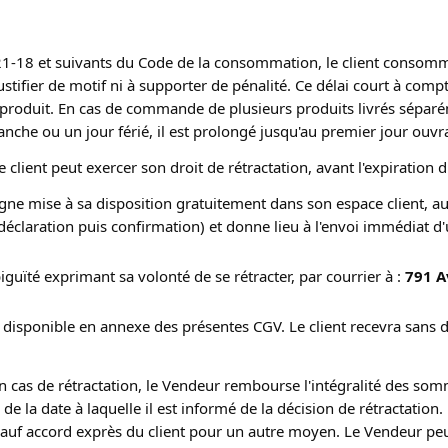
1-18 et suivants du Code de la consommation, le client consommat
ustifier de motif ni à supporter de pénalité. Ce délai court à compt
roduit. En cas de commande de plusieurs produits livrés séparéme
anche ou un jour férié, il est prolongé jusqu'au premier jour ouvr
e client peut exercer son droit de rétractation, avant l'expiration 
n ligne mise à sa disposition gratuitement dans son espace client,
déclaration puis confirmation) et donne lieu à l'envoi immédiat d
uïté exprimant sa volonté de se rétracter, par courrier à :
791 A
on disponible en annexe des présentes CGV. Le client recevra sans
n cas de rétractation, le Vendeur rembourse l'intégralité des somm
 de la date à laquelle il est informé de la décision de rétractat
sauf accord exprès du client pour un autre moyen. Le Vendeur peu