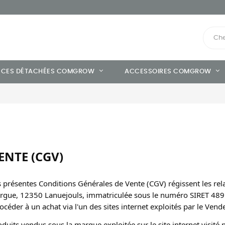
ÈCES DÉTACHÉES COMGROW
ACCESSOIRES COMGROW
ENTE (CGV)
s présentes Conditions Générales de Vente (CGV) régissent les relat
uergue, 12350 Lanuejouls, immatriculée sous le numéro SIRET 489
éder à un achat via l'un des sites internet exploités par le Vende
uits vendus sous la marque exploitée sur le site internet visité pa