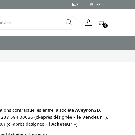
EUR
FR
0
ions contractuelles entre la société 
Aveyron3D
, 
 238 584 00036 (ci-après désignée « 
le Vendeur
 »), 
ur (ci-après désignée « 
l’Acheteur
 »).
r l'Acheteur, à savoir :