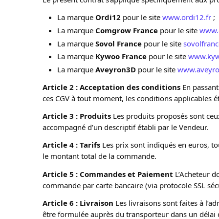
La marque
Ordi12
pour le site
www.ordi12.fr
;
La marque
Comgrow France
pour le site
www.
La marque
Sovol France
pour le site
sovolfranc
La marque
Kywoo France
pour le site
www.kyw
La marque
Aveyron3D
pour le site
www.aveyro
Article 2 : Acceptation des conditions
 En passant
ces CGV à tout moment, les conditions applicables é
Article 3 : Produits
 Les produits proposés sont ceux 
accompagné d’un descriptif établi par le Vendeur.
Article 4 : Tarifs
 Les prix sont indiqués en euros, t
le montant total de la commande.
Article 5 : Commandes et Paiement
 L’Acheteur do
commande par carte bancaire (via protocole SSL sécu
Article 6 : Livraison
 Les livraisons sont faites à l
être formulée auprès du transporteur dans un délai d