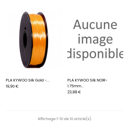
PLA KYWOO Silk Gold -...
PLA KYWOO Silk NOIR-
Prix
1.75mm...
19,90 €
Prix
23,88 €
Affichage 1-10 de 10 article(s)