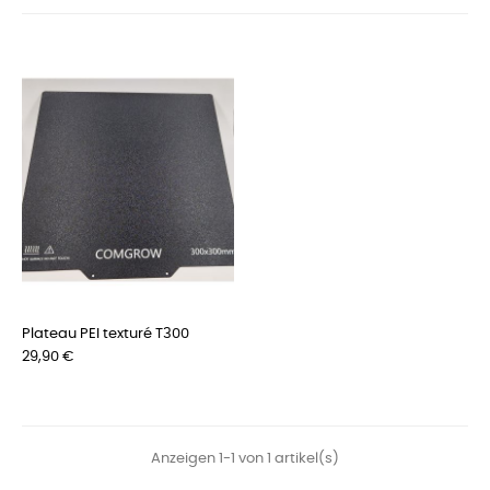
Plateau PEI texturé T300
Preis
29,90 €
Anzeigen 1-1 von 1 artikel(s)