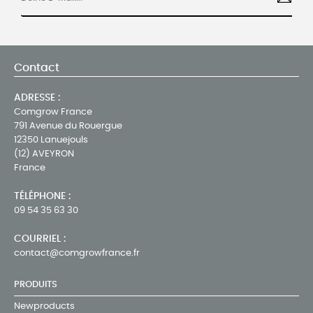
Contact
ADRESSE :
Comgrow France
791 Avenue du Rouergue
12350 Lanuejouls
(12) AVEYRON
France
TÉLÉPHONE :
09 54 35 63 30
COURRIEL :
contact@comgrowfrance.fr
PRODUITS
Newproducts