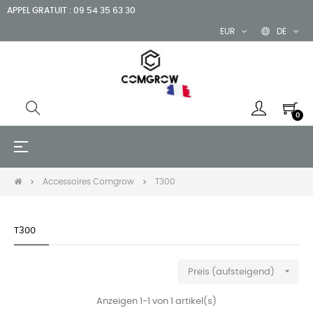
APPEL GRATUIT : 09 54 35 63 30
EUR
DE
0
Umschalten
☰
der
Navigation
Accessoires Comgrow
T300
T300

Preis (aufsteigend)
Anzeigen 1-1 von 1 artikel(s)