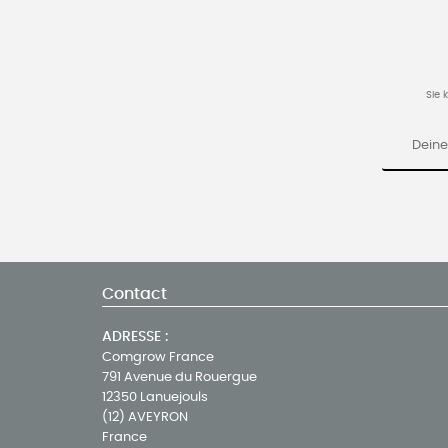
Sie 
Contact
ADRESSE :
Comgrow France
791 Avenue du Rouergue
12350 Lanuejouls
(12) AVEYRON
France