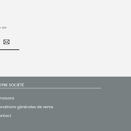
n der
OTRE SOCIÉTÉ
vraisons
nditions générales de vente
ontact