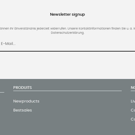
Newsletter signup
können Ihr Einverständnis jederzeit widerrufen. Unsere Kontaktinformationen finden Sie u. a. i
Datenschutzerklärung.
PRODUITS
N
Newproducts
Li
Bestsales
Co
C