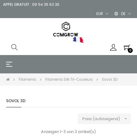
APPEL GRATUIT : 09 54 35 63 30
EUR
DE
0
Umschalten
☰
der
Navigation
Filaments
Filaments Silk Tri-Couleurs
Sovol 3D
SOVOL 3D

Preis (aufsteigend)
Anzeigen 1-3 von 3 artikel(s)