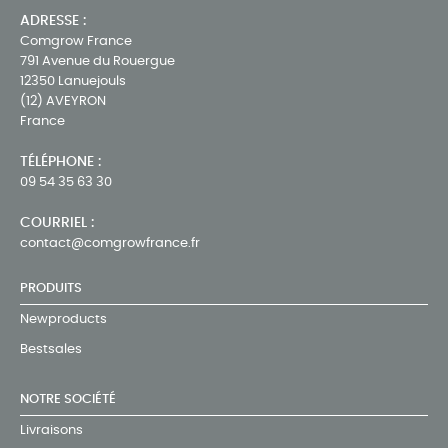
ADRESSE :
Comgrow France
791 Avenue du Rouergue
12350 Lanuejouls
(12) AVEYRON
France
TÉLÉPHONE :
09 54 35 63 30
COURRIEL :
contact@comgrowfrance.fr
PRODUITS
Newproducts
Bestsales
NOTRE SOCIÉTÉ
Livraisons