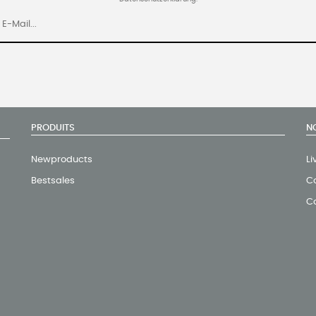
PRODUITS
N
Newproducts
Li
Bestsales
Co
C