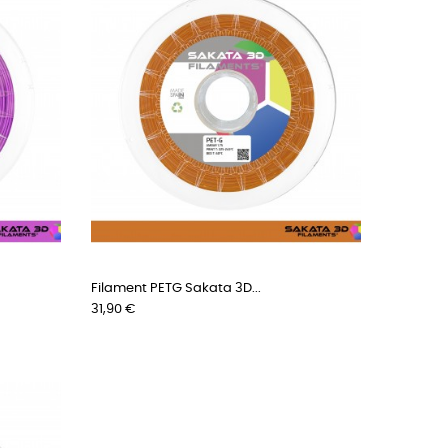
Filament PETG Sakata 3D...
Preis
31,90 €