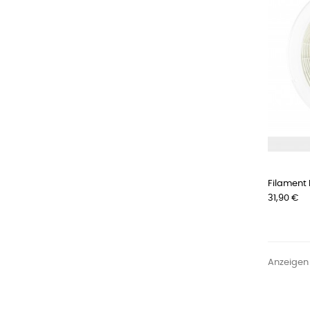
Filament 
Preis
31,90 €
Anzeigen 