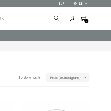
EUR
DE
0

Sortiere nach:
Preis (aufsteigend)