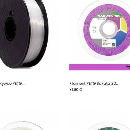
Kywoo PETG...
Filament PETG Sakata 3D...
Preis
31,90 €