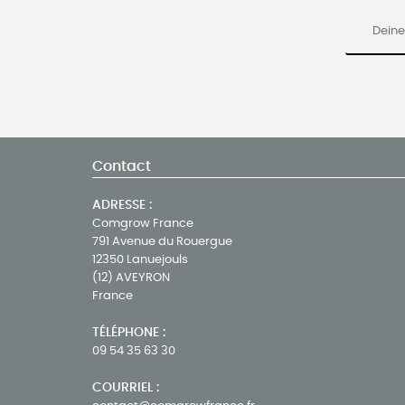
Contact
ADRESSE :
Comgrow France
791 Avenue du Rouergue
12350 Lanuejouls
(12) AVEYRON
France
TÉLÉPHONE :
09 54 35 63 30
COURRIEL :