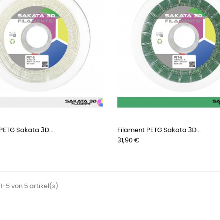
PETG Sakata 3D...
Filament PETG Sakata 3D...
Preis
31,90 €
1-5 von 5 artikel(s)