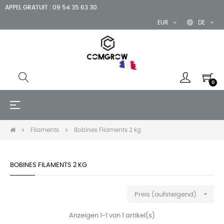
APPEL GRATUIT : 09 54 35 63 30
EUR
DE
0
Umschalten
☰
der
Navigation
Filaments
Bobines Filaments 2 kg
BOBINES FILAMENTS 2 KG

Preis (aufsteigend)
Anzeigen 1-1 von 1 artikel(s)