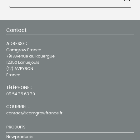
Contact
ADRESSE :
Comgrow France
791 Avenue du Rouergue
12350 Lanuejouls
(12) AVEYRON
France
TÉLÉPHONE :
09 54 35 63 30
COURRIEL :
contact@comgrowfrance.fr
PRODUITS
Newproducts