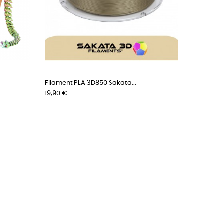
Filament PLA 3D850 Sakata...
Filament
Prix
Prix
19,90 €
19,90 €