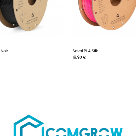
 Noir
Sovol PLA Silk...
Prix
19,90 €