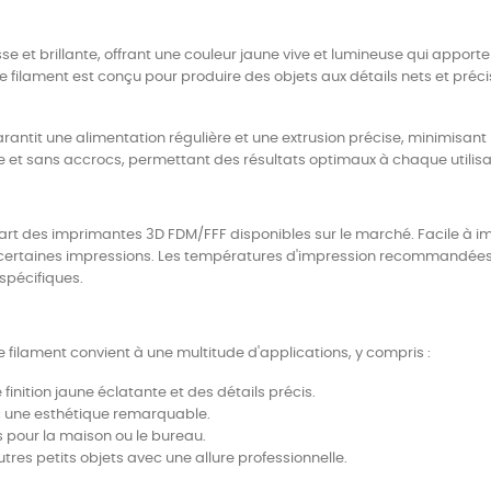
lisse et brillante, offrant une couleur jaune vive et lumineuse qui app
 filament est conçu pour produire des objets aux détails nets et précis
antit une alimentation régulière et une extrusion précise, minimisant
 et sans accrocs, permettant des résultats optimaux à chaque utilisa
t des imprimantes 3D FDM/FFF disponibles sur le marché. Facile à impri
certaines impressions. Les températures d'impression recommandées se
spécifiques.
e filament convient à une multitude d'applications, y compris :
finition jaune éclatante et des détails précis.
ec une esthétique remarquable.
 pour la maison ou le bureau.
tres petits objets avec une allure professionnelle.