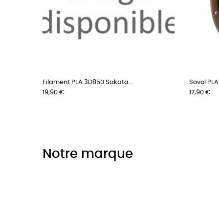
Filament PLA 3D850 Sakata...
Sovol PLA
Prix
Prix
19,90 €
17,90 €
Notre marque