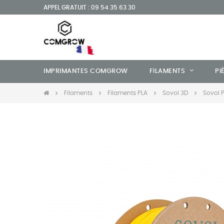
APPEL GRATUIT : 09 54 35 63 30
IMPRIMANTES COMGROW
FILAMENTS
PI
Filaments
Filaments PLA
Sovol 3D
Sovol 