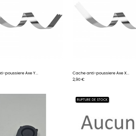
i-poussiere Axe Y...
Cache anti-poussiere Axe X...
Prix
2,90 €
RUPTURE DE STOCK