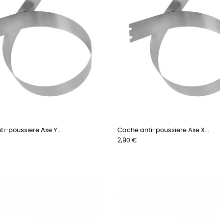
i-poussiere Axe Y...
Cache anti-poussiere Axe X...
Prix
2,90 €