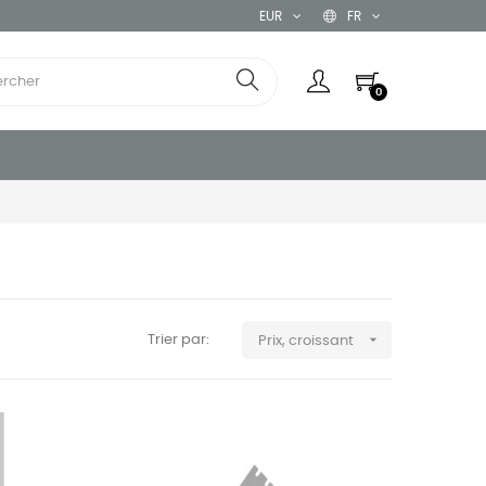
EUR
FR
0

Trier par:
Prix, croissant