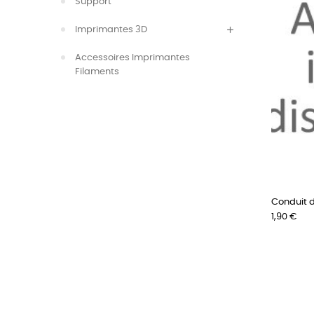
Support
Imprimantes 3D
Accessoires Imprimantes
Filaments
Conduit d'
Prix
1,90 €