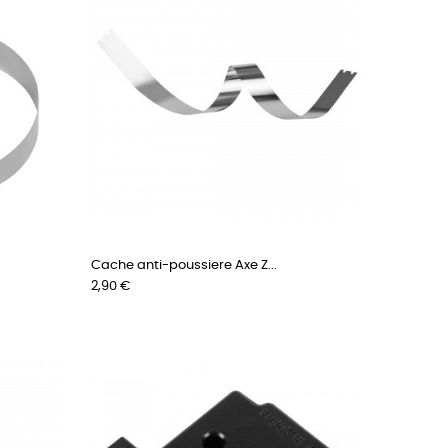
Cache anti-poussiere Axe Z...
Prix
2,90 €