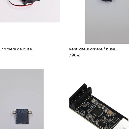
r arriere de buse...
Ventilateur arriere / buse...
Prix
7,90 €