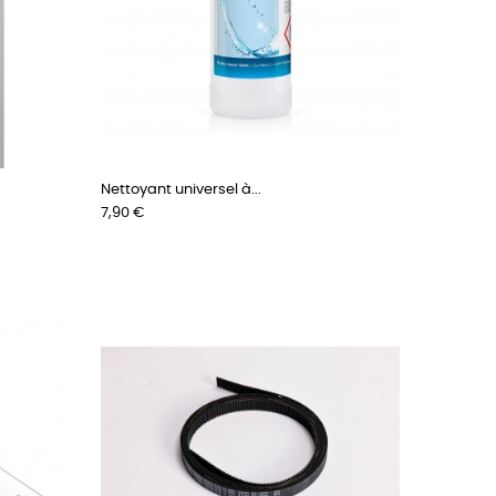
Nettoyant universel à...
Prix
7,90 €