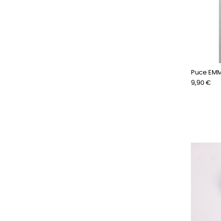
Puce EM
Prix
9,90 €