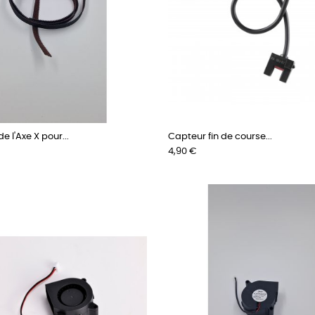
e l'Axe X pour...
Capteur fin de course...
Prix
4,90 €