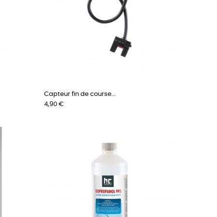
Capteur fin de course...
Prix
4,90 €