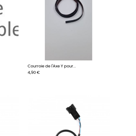
Courroie de l'Axe Y pour...
Prix
4,90 €