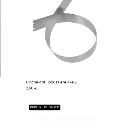
Cache anti-poussiere Axe Z...
Prix
2,90 €
RUPTURE DE STOCK