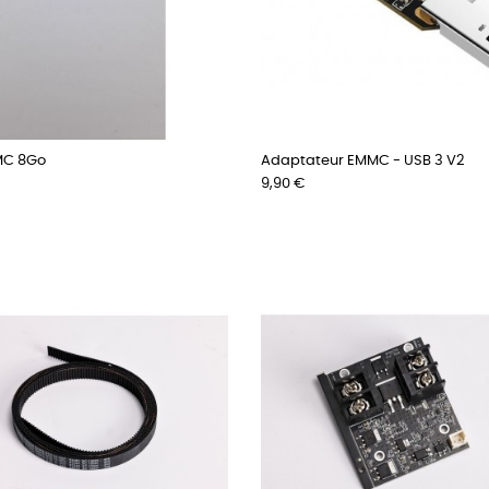
MC 8Go
Adaptateur EMMC - USB 3 V2
Prix
9,90 €