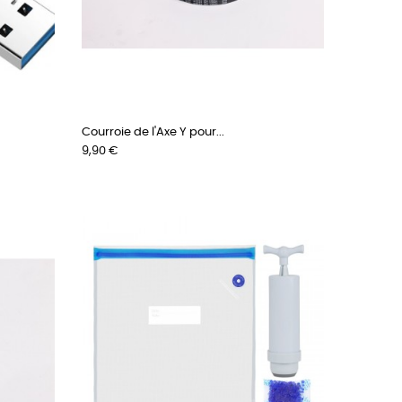
Courroie de l'Axe Y pour...
Prix
9,90 €