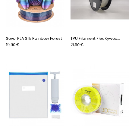
Sovol PLA Silk Rainbow Forest
TPU Filament Flex Kywoo...
Preis
Preis
19,90 €
21,90 €