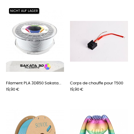
NICHT AUF LAGER
Filament PLA 3D850 Sakata...
Corps de chauffe pour T500
Preis
Preis
19,90 €
19,90 €