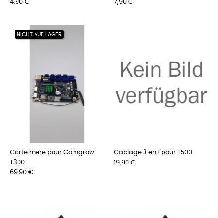
Preis
Preis
4,90 €
7,90 €
NICHT AUF LAGER
Carte mere pour Comgrow
Cablage 3 en 1 pour T500
T300
Preis
19,90 €
Preis
69,90 €