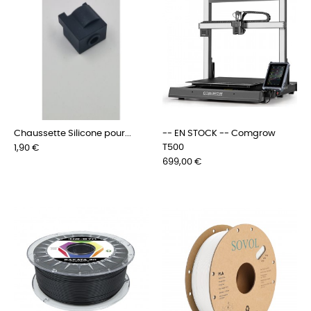
Chaussette Silicone pour...
-- EN STOCK -- Comgrow
Preis
T500
1,90 €
Preis
699,00 €