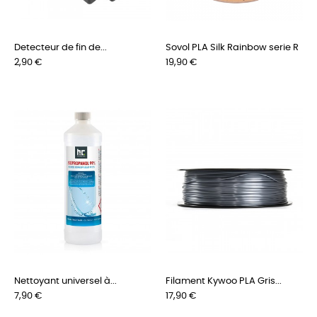
Detecteur de fin de...
Sovol PLA Silk Rainbow serie R
Preis
Preis
2,90 €
19,90 €
Nettoyant universel à...
Filament Kywoo PLA Gris...
Preis
Preis
7,90 €
17,90 €