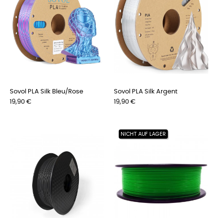
Sovol PLA Silk Bleu/Rose
Sovol PLA Silk Argent
Preis
Preis
19,90 €
19,90 €
NICHT AUF LAGER