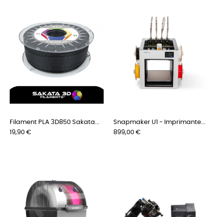
Filament PLA 3D850 Sakata...
Snapmaker U1 - Imprimante...
Preis
Preis
19,90 €
899,00 €