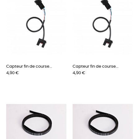
Capteur fin de course...
Capteur fin de course...
Preis
Preis
4,90 €
4,90 €