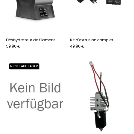
Déshydrateur de filament...
Kit d'extrusion complet...
Preis
Preis
59,90 €
49,90 €
NICHT AUF LAGER