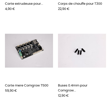
Carte extrudeuse pour...
Corps de chauffe pour T300
Preis
Preis
4,90 €
22,90 €
Carte mere Comgrow T500
Buses 0.4mm pour
Preis
Comgrow...
59,90 €
Preis
12,90 €