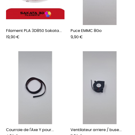
Filament PLA 3D850 Sakata...
Puce EMMC 8Go
Preis
Preis
19,90 €
9,90 €
Courroie de l'Axe Y pour...
Ventilateur arriere / buse...