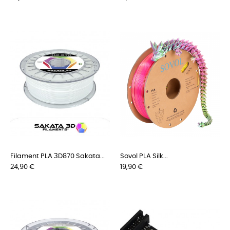
Filament PLA 3D870 Sakata...
Sovol PLA Silk...
Preis
Preis
24,90 €
19,90 €