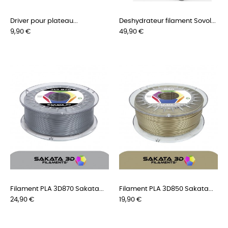
Driver pour plateau...
Deshydrateur filament Sovol...
Preis
Preis
9,90 €
49,90 €
Filament PLA 3D870 Sakata...
Filament PLA 3D850 Sakata...
Preis
Preis
24,90 €
19,90 €