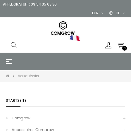
APPEL GRATUIT : 09 54 35 63 30
EUR
DE
0
Umschalten
☰
der
Navigation
Verkaufshits
STARTSEITE
Comgrow
Accessoires Comgrow