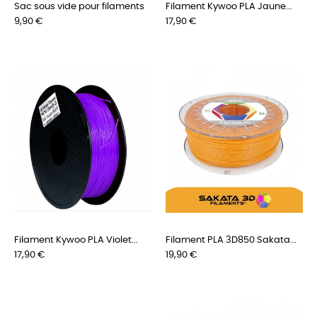
Sac sous vide pour filaments
Filament Kywoo PLA Jaune...
Preis
Preis
9,90 €
17,90 €
Filament Kywoo PLA Violet...
Filament PLA 3D850 Sakata...
Preis
Preis
17,90 €
19,90 €