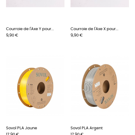
Courroie de l'Axe Y pour...
Courroie de l'Axe X pour...
Preis
Preis
9,90 €
9,90 €
Sovol PLA Jaune
Sovol PLA Argent
Preis
Preis
17,90 €
17,90 €