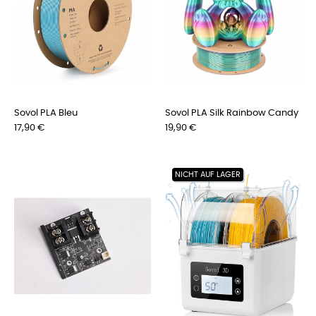
Sovol PLA Bleu
Sovol PLA Silk Rainbow Candy
Preis
Preis
17,90 €
19,90 €
NICHT AUF LAGER