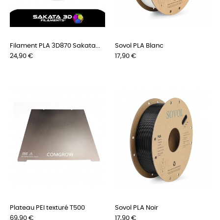
Filament PLA 3D870 Sakata...
Sovol PLA Blanc
Preis
Preis
24,90 €
17,90 €
Plateau PEI texturé T500
Sovol PLA Noir
Preis
Preis
69,90 €
17,90 €