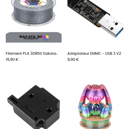
Filament PLA 3D850 Sakata...
Adaptateur EMMC - USB 3 V2
Preis
Preis
19,90 €
9,90 €