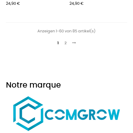
Preis
Preis
24,90 €
24,90 €
Anzeigen 1-60 von 85 artikel(s)
1
2
Notre marque