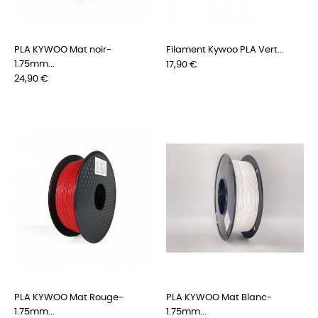
PLA KYWOO Mat noir-
Filament Kywoo PLA Vert...
1.75mm...
Preis
17,90 €
Preis
24,90 €
PLA KYWOO Mat Rouge-
PLA KYWOO Mat Blanc-
1.75mm...
1.75mm...